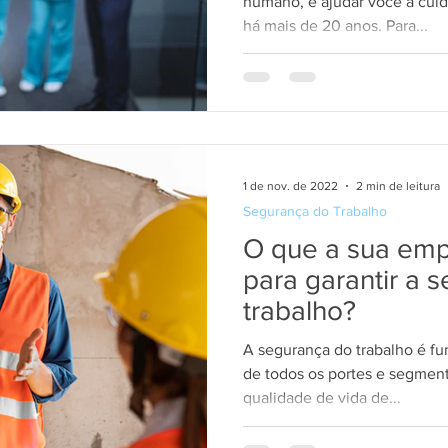
humano, e ajudar você a cuida
há mais de 20 anos. Para...
1 de nov. de 2022
2 min de leitura
Segurança do Trabalho
O que a sua emp
para garantir a 
trabalho?
A segurança do trabalho é f
de todos os portes e segment
qualidade de vida de...