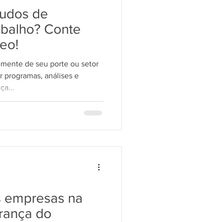
audos de
abalho? Conte
eo!
mente de seu porte ou setor
 programas, análises e
ça...
s empresas na
rança do