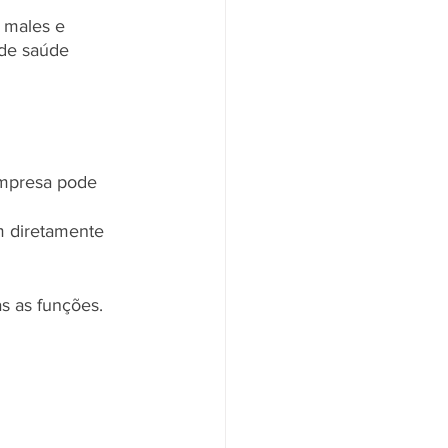
 males e 
 de saúde 
empresa pode 
m diretamente 
s as funções.