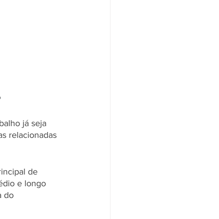
o
alho já seja 
s relacionadas 
incipal de 
édio e longo 
a do 