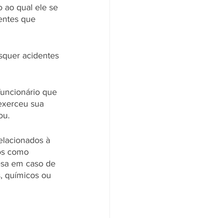
 ao qual ele se 
entes que 
squer acidentes 
uncionário que 
exerceu sua 
ou. 
elacionados à 
ios como 
esa em caso de 
s, químicos ou 