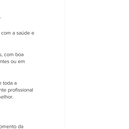
o
o com a saúde e 
os, com boa 
entes ou em 
 toda a 
te profissional 
elhor. 
momento da 