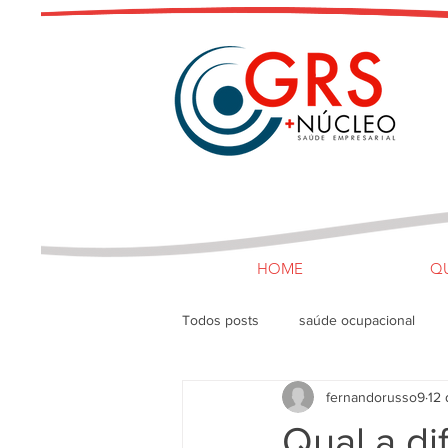
HOME
Q
Todos posts
saúde ocupacional
fernandorusso9
12 
Saúde Empresarial
RH
C
Qual a di