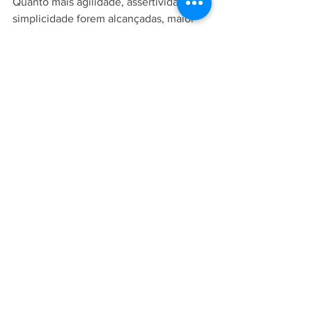
Quanto mais agilidade, assertividade e 
simplicidade forem alcançadas, maior 
será a produtividade da equipe de 
trabalho.
Por meio da automação, o sistema 
integrado consegue evitar erros e 
possíveis retrabalhos, permitindo que o 
colaborador permaneça focado nas 
necessidades do atendido.
Conheça a GRS + Núcleo!
Somos especialistas em saúde 
ocupacional e podemos desenvolver a 
análise da gestão de riscos em saúde da 
sua empresa, gerando relatórios que 
proporcionam informações essenciais 
para implantação de programas com o 