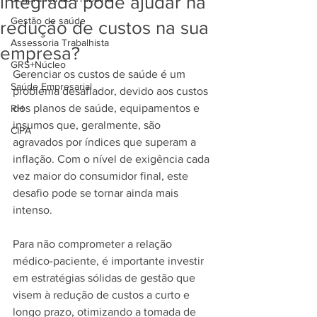
integrada pode ajudar na
Gestão de saúde
redução de custos na sua
Assessoria Trabalhista
empresa?
GRS+Núcleo
Gerenciar os custos de saúde é um 
Saúde Empresarial
problema desafiador, devido aos custos 
dos planos de saúde, equipamentos e 
RH
insumos que, geralmente, são 
CIPA
agravados por índices que superam a 
inflação. Com o nível de exigência cada 
vez maior do consumidor final, este 
desafio pode se tornar ainda mais 
intenso.
Para não comprometer a relação 
médico-paciente, é importante investir 
em estratégias sólidas de gestão que 
visem à redução de custos a curto e 
longo prazo, otimizando a tomada de 