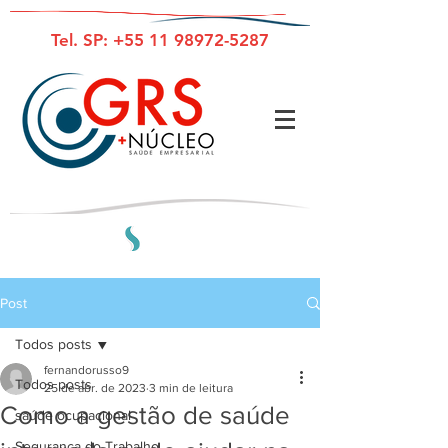
Tel. SP:
+55 11 98972-5287
Post
Todos posts
fernandorusso9
Todos posts
25 de abr. de 2023
3 min de leitura
Como a gestão de saúde
saúde ocupacional
Segurança do Trabalho