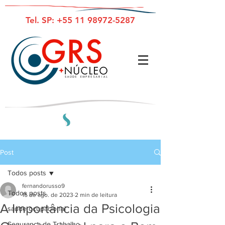
Tel. SP:
+55 11 98972-5287
Post
Todos posts
fernandorusso9
Todos posts
15 de ago. de 2023
2 min de leitura
A Importância da Psicologia
saúde ocupacional
Segurança do Trabalho