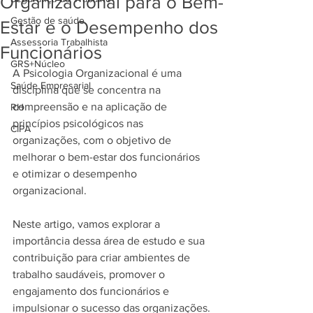
Organizacional para o Bem-
Gestão de saúde
Estar e o Desempenho dos
Assessoria Trabalhista
Funcionários
GRS+Núcleo
A Psicologia Organizacional é uma 
Saúde Empresarial
disciplina que se concentra na 
compreensão e na aplicação de 
RH
princípios psicológicos nas 
CIPA
organizações, com o objetivo de 
melhorar o bem-estar dos funcionários 
e otimizar o desempenho 
organizacional.
Neste artigo, vamos explorar a 
importância dessa área de estudo e sua 
contribuição para criar ambientes de 
trabalho saudáveis, promover o 
engajamento dos funcionários e 
impulsionar o sucesso das organizações.