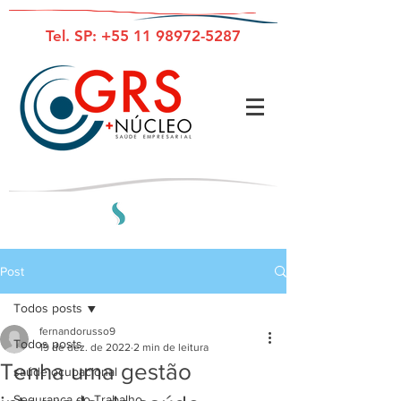
Tel. SP:
+55 11 98972-5287
Post
Todos posts
fernandorusso9
Todos posts
19 de dez. de 2022
2 min de leitura
Tenha uma gestão
saúde ocupacional
Segurança do Trabalho