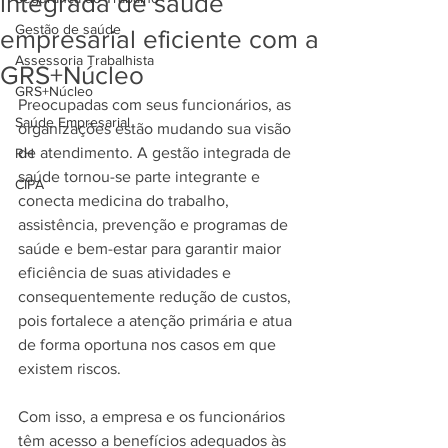
integrada de saúde
Gestão de saúde
empresarial eficiente com a
Assessoria Trabalhista
GRS+Núcleo
GRS+Núcleo
Preocupadas com seus funcionários, as 
Saúde Empresarial
organizações estão mudando sua visão 
de atendimento. A gestão integrada de 
RH
saúde tornou-se parte integrante e 
CIPA
conecta medicina do trabalho, 
assistência, prevenção e programas de 
saúde e bem-estar para garantir maior 
eficiência de suas atividades e 
consequentemente redução de custos, 
pois fortalece a atenção primária e atua 
de forma oportuna nos casos em que 
existem riscos.
Com isso, a empresa e os funcionários 
têm acesso a benefícios adequados às 