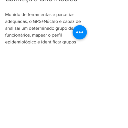
Munido de ferramentas e parcerias 
adequadas, o GRS+Núcleo é capaz de 
analisar um determinado grupo de 
funcionários, mapear o perfil 
epidemiológico e identificar grupos 
para os quais devem ser criadas 
políticas de atuação personalizadas.
Para saber mais sobre nosso trabalho, 
entre em contato com a nossa equipe
 e 
não perca as novidades!
GRS+Núcleo
gestão de saúde
saúde empresarial
Saúde Empresarial
GRS+Núcleo
Gestão de saúde