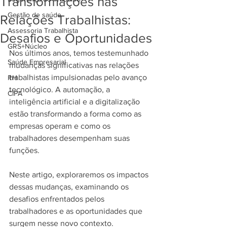
Transformações nas
Gestão de saúde
Relações Trabalhistas:
Assessoria Trabalhista
Desafios e Oportunidades
GRS+Núcleo
Nos últimos anos, temos testemunhado 
Saúde Empresarial
mudanças significativas nas relações 
trabalhistas impulsionadas pelo avanço 
RH
tecnológico. A automação, a 
CIPA
inteligência artificial e a digitalização 
estão transformando a forma como as 
empresas operam e como os 
trabalhadores desempenham suas 
funções.
Neste artigo, exploraremos os impactos 
dessas mudanças, examinando os 
desafios enfrentados pelos 
trabalhadores e as oportunidades que 
surgem nesse novo contexto.