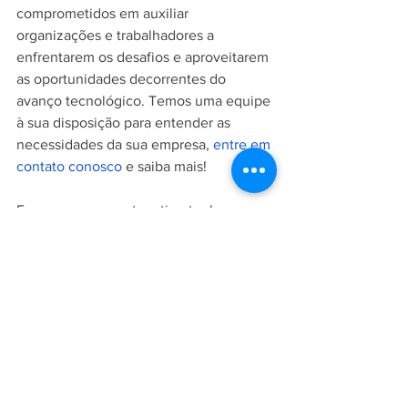
comprometidos em auxiliar 
organizações e trabalhadores a 
enfrentarem os desafios e aproveitarem 
as oportunidades decorrentes do 
avanço tecnológico. Temos uma equipe 
à sua disposição para entender as 
necessidades da sua empresa, 
entre em 
contato conosco
 e saiba mais!
Esperamos que este artigo tenha 
fornecido insights relevantes sobre o 
tema. Se você gostou, não deixe de 
compartilhar em suas redes sociais e 
contribuir para o debate sobre o futuro 
do trabalho.
GRS+Núcleo
gestão de saúde
assessoria trabalhista
Inteligência Artificial na Medicina
Relações Trabalhistas