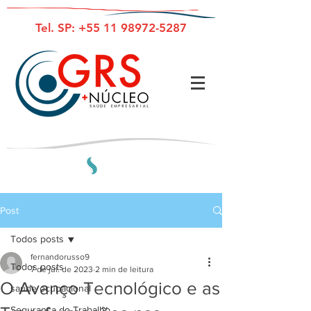
Tel. SP:
+55 11 98972-5287
Post
Todos posts
fernandorusso9
Todos posts
7 de jul. de 2023
2 min de leitura
O Avanço Tecnológico e as
saúde ocupacional
Segurança do Trabalho